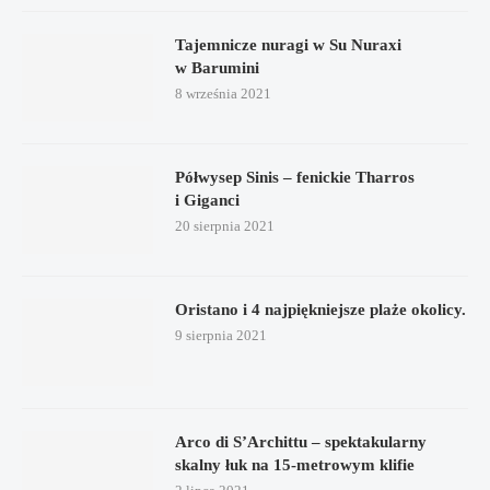
Tajemnicze nuragi w Su Nuraxi
w Barumini
8 września 2021
Półwysep Sinis – fenickie Tharros
i Giganci
20 sierpnia 2021
Oristano i 4 najpiękniejsze plaże okolicy.
9 sierpnia 2021
Arco di S’Archittu – spektakularny
skalny łuk na 15-metrowym klifie