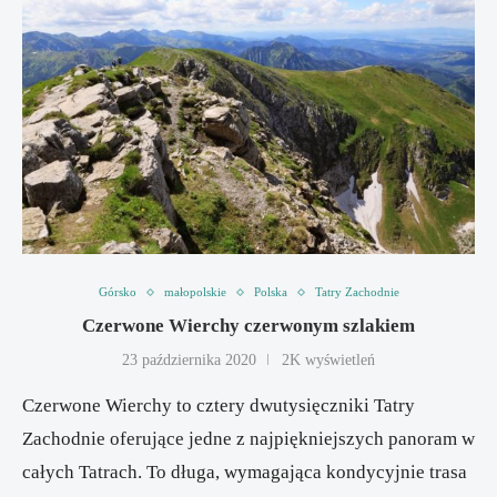
Górsko
małopolskie
Polska
Tatry Zachodnie
Czerwone Wierchy czerwonym szlakiem
23 października 2020
2K wyświetleń
Czerwone Wierchy to cztery dwutysięczniki Tatry
Zachodnie oferujące jedne z najpiękniejszych panoram w
całych Tatrach. To długa, wymagająca kondycyjnie trasa