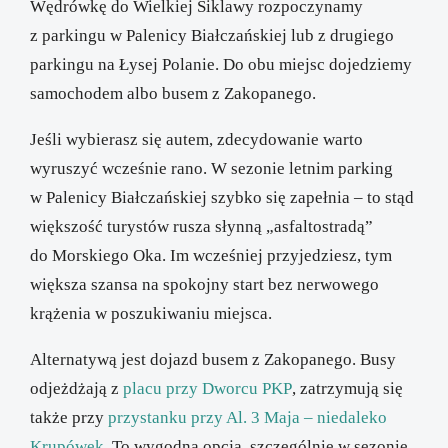
Wędrówkę do Wielkiej Siklawy rozpoczynamy
z parkingu w Palenicy Białczańskiej lub z drugiego
parkingu na Łysej Polanie. Do obu miejsc dojedziemy
samochodem albo busem z Zakopanego.
Jeśli wybierasz się autem, zdecydowanie warto
wyruszyć wcześnie rano. W sezonie letnim parking
w Palenicy Białczańskiej szybko się zapełnia – to stąd
większość turystów rusza słynną „asfaltostradą”
do Morskiego Oka. Im wcześniej przyjedziesz, tym
większa szansa na spokojny start bez nerwowego
krążenia w poszukiwaniu miejsca.
Alternatywą jest dojazd busem z Zakopanego. Busy
odjeżdżają z
placu przy Dworcu PKP
, zatrzymują się
także przy
przystanku przy Al. 3 Maja – niedaleko
Krupówek
. To wygodna opcja, szczególnie w sezonie,