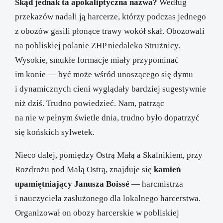
Skąd jednak ta apokaliptyczna nazwa?
Według
przekazów nadali ją harcerze, którzy podczas jednego
z obozów gasili płonące trawy wokół skał. Obozowali
na pobliskiej polanie ZHP niedaleko Strużnicy.
Wysokie, smukłe formacje miały przypominać
im konie — być może wśród unoszącego się dymu
i dynamicznych cieni wyglądały bardziej sugestywnie
niż dziś. Trudno powiedzieć. Nam, patrząc
na nie w pełnym świetle dnia, trudno było dopatrzyć
się końskich sylwetek.
Nieco dalej, pomiędzy Ostrą Małą a Skalnikiem, przy
Rozdrożu pod Małą Ostrą, znajduje się
kamień
upamiętniający Janusza Boissé
— harcmistrza
i nauczyciela zasłużonego dla lokalnego harcerstwa.
Organizował on obozy harcerskie w pobliskiej