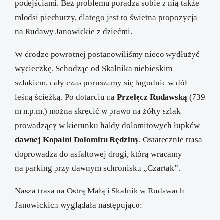
podejściami. Bez problemu poradzą sobie z nią także
młodsi piechurzy, dlatego jest to świetna propozycja
na Rudawy Janowickie z dziećmi.
W drodze powrotnej postanowiliśmy nieco wydłużyć
wycieczkę. Schodząc od Skalnika niebieskim
szlakiem, cały czas poruszamy się łagodnie w dół
leśną ścieżką. Po dotarciu na
Przełęcz Rudawską
(739
m n.p.m.) można skręcić w prawo na żółty szlak
prowadzący w kierunku hałdy dolomitowych łupków
dawnej Kopalni Dolomitu Rędziny
. Ostatecznie trasa
doprowadza do asfaltowej drogi, którą wracamy
na parking przy dawnym schronisku „Czartak”.
Nasza trasa na Ostrą Małą i Skalnik w Rudawach
Janowickich wyglądała następująco: