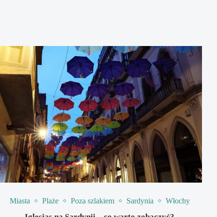
Miasta
Plaże
Poza szlakiem
Sardynia
Włochy
Iglesias na Sardynii – co warto zobaczyć?