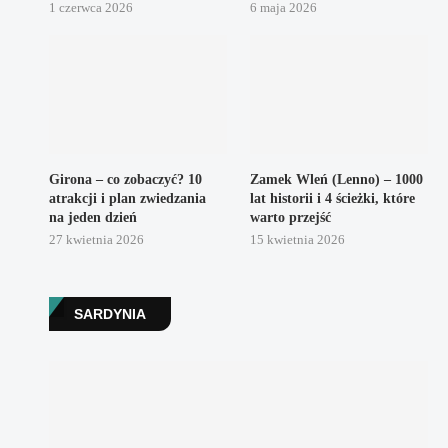
1 czerwca 2026
6 maja 2026
Girona – co zobaczyć? 10
Zamek Wleń (Lenno) – 1000
atrakcji i plan zwiedzania
lat historii i 4 ścieżki, które
na jeden dzień
warto przejść
27 kwietnia 2026
15 kwietnia 2026
SARDYNIA