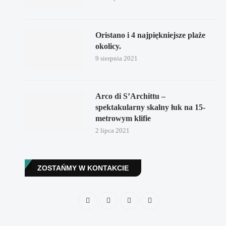
Oristano i 4 najpiękniejsze plaże
okolicy.
9 sierpnia 2021
Arco di S’Archittu –
spektakularny skalny łuk na 15-
metrowym klifie
2 lipca 2021
ZOSTAŃMY W KONTAKCIE