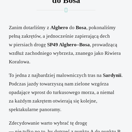
do Bosa
Zanim dotarliśmy z
Alghero
do
Bosa
, pokonaliśmy
pełną zakrętów, a jednocześnie zapierającą dech
w piersiach drogę
SP49 Alghero–Bosa
, prowadzącą
wzdłuż zachodniego wybrzeża, znanego jako Riwiera
Koralowa.
To jedna z najbardziej malowniczych tras na
Sardynii
.
Podczas jazdy towarzyszą nam zielone wzgórza
opadające wprost do turkusowego morza, a niemal
za każdym zakrętem otwierają się kolejne,
spektakularne panoramy.
Zdecydowanie warto wybrać tę drogę
— nie tylko po to, by dotrzeć z punktu A do punktu B,