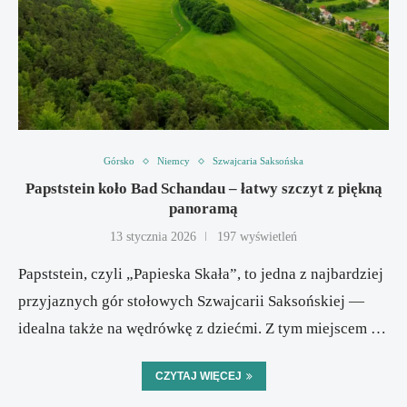
Górsko
Niemcy
Szwajcaria Saksońska
Papststein koło Bad Schandau – łatwy szczyt z piękną
panoramą
13 stycznia 2026
197 wyświetleń
Papststein, czyli „Papieska Skała”, to jedna z najbardziej
przyjaznych gór stołowych Szwajcarii Saksońskiej —
idealna także na wędrówkę z dziećmi. Z tym miejscem …
CZYTAJ WIĘCEJ