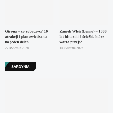
Girona – co zobaczyć? 10
Zamek Wleń (Lenno) – 1000
atrakcji i plan zwiedzania
lat historii i 4 ścieżki, które
na jeden dzień
warto przejść
27 kwietnia 2026
15 kwietnia 2026
SARDYNIA