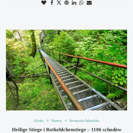
Górsko
Niemcy
Szwajcaria Saksońska
Heilige Stiege i Rotkehlchenstiege – 1186 schodów