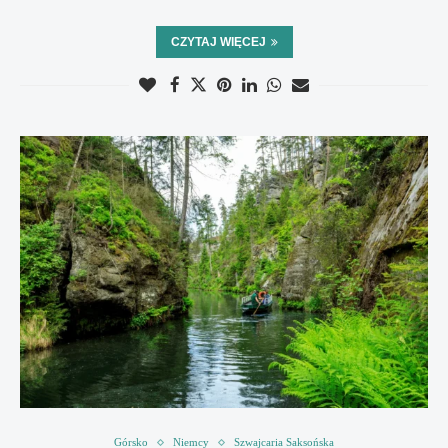
CZYTAJ WIĘCEJ
Górsko
Niemcy
Szwajcaria Saksońska