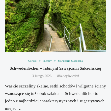
Górsko
Niemcy
Szwajcaria Saksońska
Schwedenlöcher – labirynt Szwajcarii Saksońskiej
3 lutego 2026
884 wyświetleń
Wąskie szczeliny skalne, setki schodów i wilgotne ściany
wznoszące się tuż obok szlaku — Schwedenlöcher to
jedno z najbardziej charakterystycznych i sugestywnych
miejsc …