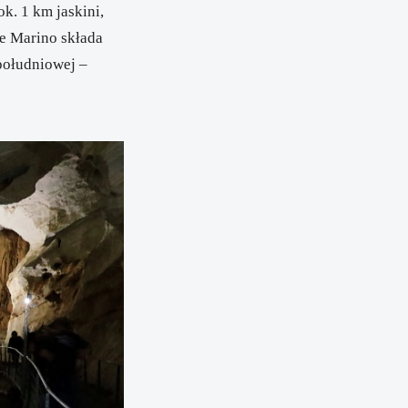
 ok. 1 km jaskini,
ue Marino składa
południowej –