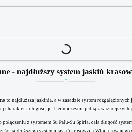
une - najdłuższy system jaskiń kraso
ino
to najdłuższa jaskinia, a w zasadzie system rozgałęzionych 
ej charakter i długość, jest jednocześnie jedną z ważniejszych
 połączeniu z systemem Su Palu-Su Spiria, cała długość syst
część najdłuższego systemu jaskiń krasowych Włoch, zwanego