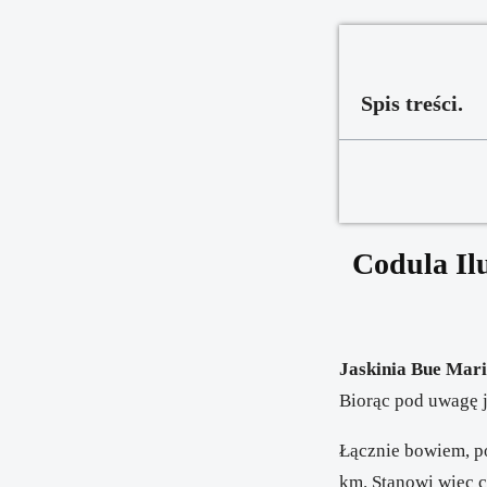
Spis treści.
Codula Il
Ja
skinia Bue Mar
Biorąc pod uwagę j
Łącznie bowiem, po
km. Stanowi więc 