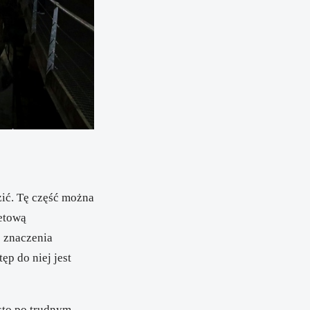
zić. Tę część można
netową
o znaczenia
ęp do niej jest
sto po trudnym