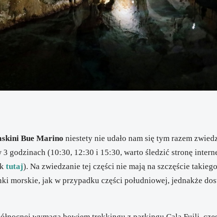
jaskini Bue Marino
niestety nie udało nam się tym razem zwied
 3 godzinach (10:30, 12:30 i 15:30, warto śledzić stronę inter
nk
tutaj
). Na zwiedzanie tej części nie mają na szczęście takieg
ki morskie, jak w przypadku części południowej, jednakże dost
północnej wymaga bowiem trekkingu z parkingu Cala Fuili, czę