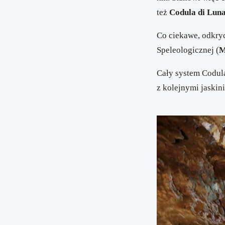
też
Codula di Lun
Co ciekawe, odkryc
Speleologicznej (
M
Cały system Codula
z kolejnymi jaskin