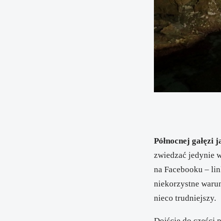
Północnej gałęzi 
zwiedzać jedynie w
na Facebooku – li
niekorzystne warun
nieco trudniejszy.
Dojście do części 