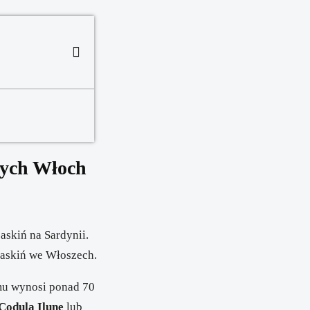
wych Włoch
jaskiń na Sardynii.
 jaskiń we Włoszech.
emu wynosi ponad 70
Codula Ilune
lub