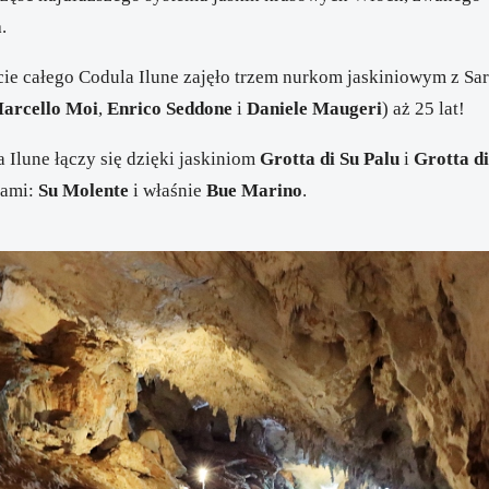
a
.
ie całego Codula Ilune zajęło trzem nurkom jaskiniowym z Sar
arcello Moi
,
Enrico Seddone
i
Daniele Maugeri
) aż 25 lat!
 Ilune łączy się dzięki jaskiniom
Grotta di Su Palu
i
Grotta d
iami:
Su Molente
i właśnie
Bue Marino
.