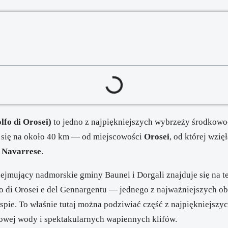
lfo di Orosei)
to jedno z najpiękniejszych wybrzeży środkow
a się na około 40 km — od miejscowości
Orosei
, od której wzię
 Navarrese
.
ejmujący nadmorskie gminy Baunei i Dorgali znajduje się na t
o di Orosei e del Gennargentu
— jednego z najważniejszych o
pie. To właśnie tutaj można podziwiać część z najpiękniejszyc
sowej wody i spektakularnych wapiennych klifów.