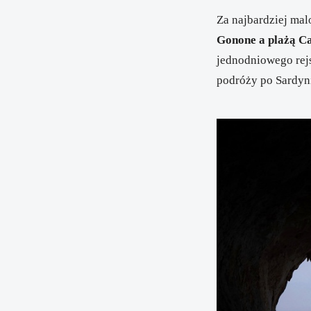
Za najbardziej mal
Gonone
a plażą
Ca
jednodniowego rejs
podróży po Sardyni