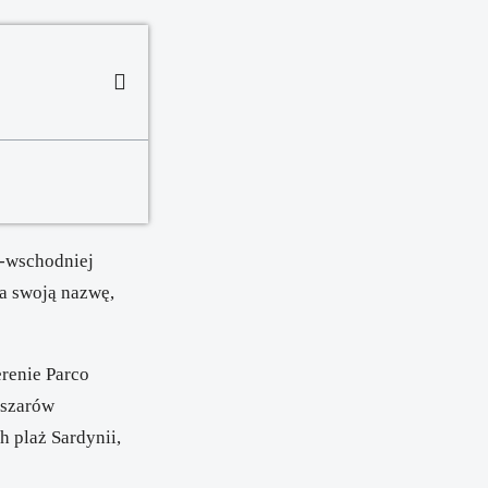
o-wschodniej
ła swoją nazwę,
erenie
Parco
bszarów
h plaż Sardynii,