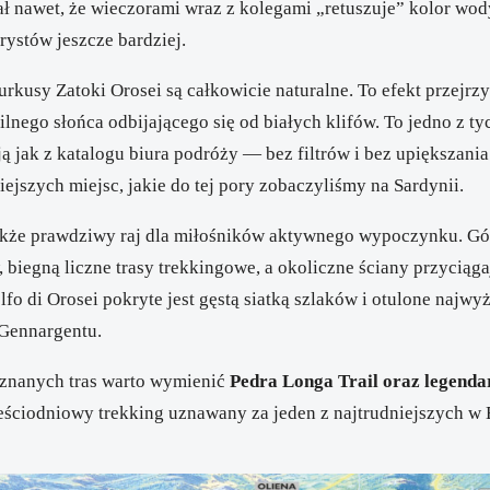
ał nawet, że wieczorami wraz z kolegami „retuszuje” kolor wod
rystów jeszcze bardziej.
urkusy Zatoki Orosei są całkowicie naturalne. To efekt przejrz
lnego słońca odbijającego się od białych klifów. To jedno z ty
 jak z katalogu biura podróży — bez filtrów i bez upiększania
iejszych miejsc, jakie do tej pory zobaczyliśmy na Sardynii.
akże prawdziwy raj dla miłośników aktywnego wypoczynku. Gó
 biegną liczne trasy trekkingowe, a okoliczne ściany przyciąg
olfo di Orosei pokryte jest gęstą siatką szlaków i otulone naj
Gennargentu
.
 znanych tras warto wymienić
Pedra Longa
Trail oraz legend
ściodniowy trekking uznawany za jeden z najtrudniejszych w 