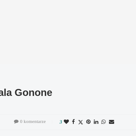
Cala Gonone
0 komentarze
3