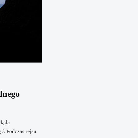
lnego
gląda
ęć. Podczas rejsu