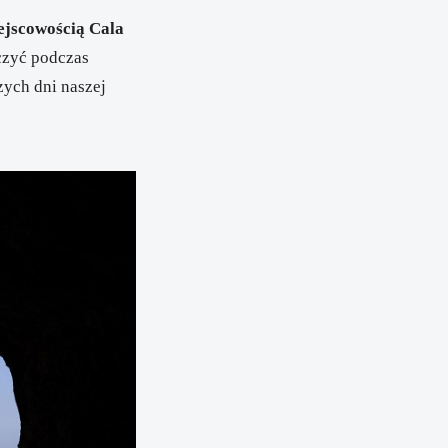
ejscowością
Cala
aczyć podczas
zych dni naszej