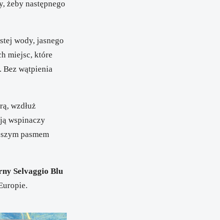
y, żeby następnego
ystej wody, jasnego
ch miejsc, które
. Bez wątpienia
rą, wzdłuż
ają wspinaczy
wyższym pasmem
arny
Selvaggio Blu
Europie.