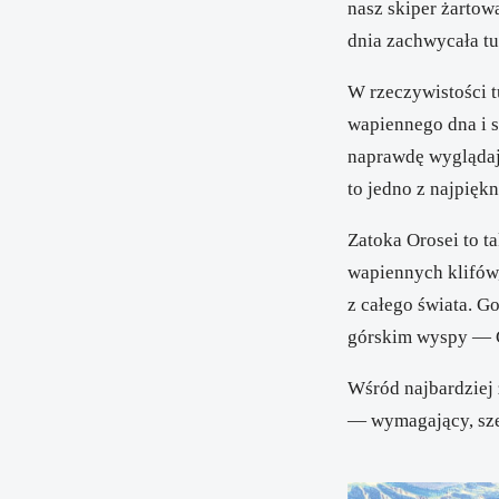
nasz skiper żartow
dnia zachwycała tu
W rzeczywistości t
wapiennego dna i si
naprawdę wyglądają
to jedno z najpiękn
Zatoka Orosei
to t
wapiennych klifów,
z całego świata. G
górskim wyspy —
Wśród najbardziej
— wymagający, sze