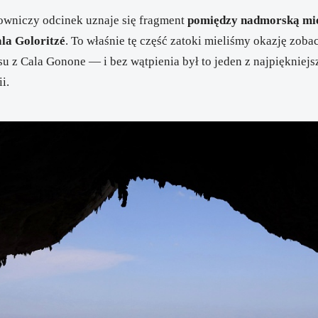
owniczy odcinek uznaje się fragment
pomiędzy nadmorską mi
la Goloritzé
. To właśnie tę część zatoki mieliśmy okazję zob
u z Cala Gonone — i bez wątpienia był to jeden z najpiękniejs
i.