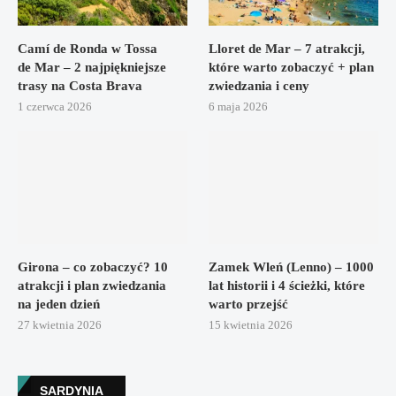
Camí de Ronda w Tossa
Lloret de Mar – 7 atrakcji,
de Mar – 2 najpiękniejsze
które warto zobaczyć + plan
trasy na Costa Brava
zwiedzania i ceny
1 czerwca 2026
6 maja 2026
Girona – co zobaczyć? 10
Zamek Wleń (Lenno) – 1000
atrakcji i plan zwiedzania
lat historii i 4 ścieżki, które
na jeden dzień
warto przejść
27 kwietnia 2026
15 kwietnia 2026
SARDYNIA