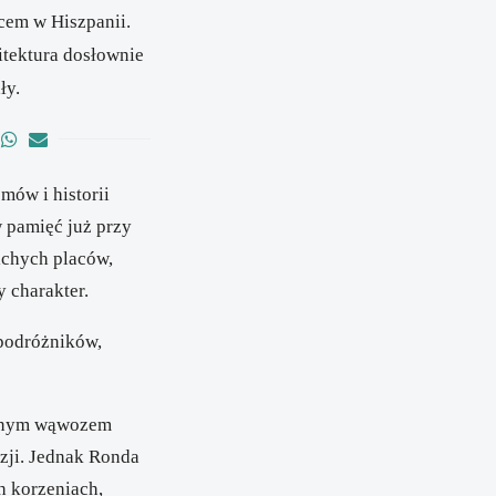
cem w Hiszpanii.
itektura dosłownie
ły.
mów i historii
w pamięć już przy
ichych placów,
 charakter.
 podróżników,
tężnym wąwozem
uzji. Jednak Ronda
h korzeniach,