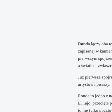
Ronda
łączy oba t
zapisanej w kamien
pierwszym spojrze
a światło – zwłasz
Już pierwsze spojr
artystów i pisarzy.
Ronda to jedno z 
El Tajo, przecięte 
to nie tylko poczt