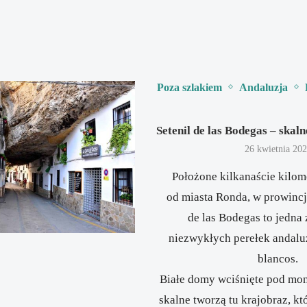
Poza szlakiem
Andaluzja
Setenil de las Bodegas – skal
26 kwietnia 20
Położone kilkanaście kilom
od miasta Ronda, w prowincj
de las Bodegas to jedna 
niezwykłych perełek andalu
blancos.
Białe domy wciśnięte pod mo
skalne tworzą tu krajobraz, k