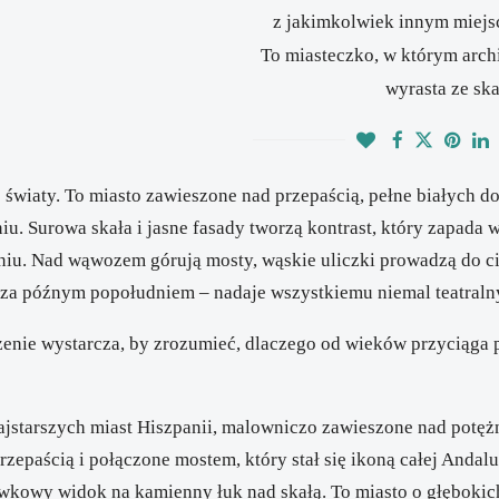
z jakimkolwiek innym miejs
To miasteczko, w którym arch
wyrasta ze ska
e światy. To miasto zawieszone nad przepaścią, pełne białych do
iu. Surowa skała i jasne fasady tworzą kontrast, który zapada 
niu. Nad wąwozem górują mosty, wąskie uliczki prowadzą do c
cza późnym popołudniem – nadaje wszystkiemu niemal teatralny
zenie wystarcza, by zrozumieć, dlaczego od wieków przyciąga
najstarszych miast Hiszpanii, malowniczo zawieszone nad po
przepaścią i połączone mostem, który stał się ikoną całej Andal
ówkowy widok na kamienny łuk nad skałą. To miasto o głębokic