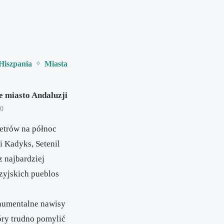
Hiszpania
Miasta
ne miasto Andaluzji
20
etrów na północ
i Kadyks, Setenil
z najbardziej
zyjskich pueblos
numentalne nawisy
tóry trudno pomylić