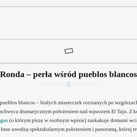
Ronda – perła wśród pueblos blancos
 pueblos blancos – białych miasteczek rozsianych po wzgórza
achwyca dramatycznym położeniem nad wąwozem El Tajo. Z ko
egas
(o którym piszę w osobnym wpisie) zaskakuje domami wci
. Inne uwodzą spektakularnym położeniem i panoramą, której t