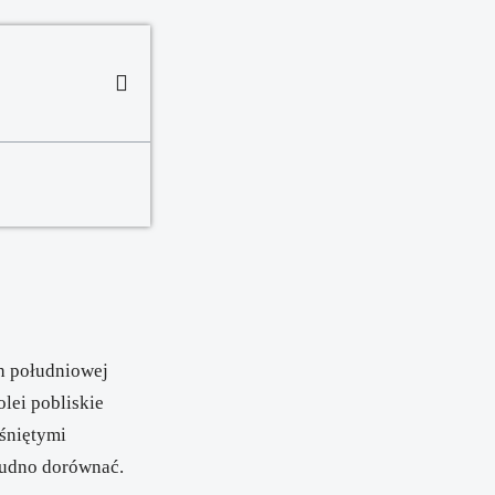
ch południowej
lei pobliskie
śniętymi
rudno dorównać.