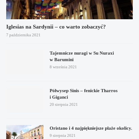
Iglesias na Sardynii – co warto zobaczyć?
7 października 2021
Tajemnicze nuragi w Su Nuraxi
w Barumini
8 września 2021
Półwysep Sinis – fenickie Tharros
i Giganci
20 sierpnia 2021
Oristano i 4 najpiękniejsze plaże okolicy.
9 sierpnia 2021